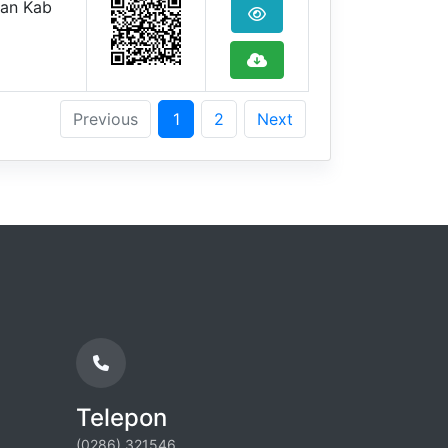
aan Kab
Previous
1
2
Next
Telepon
(0286) 321546