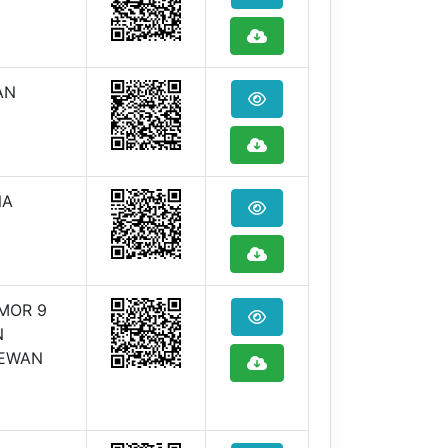
AN
NA
MOR 9
N
DEWAN