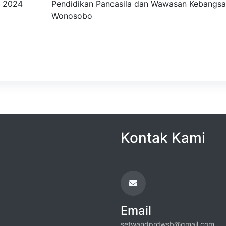
2024
Pendidikan Pancasila dan Wawasan Kebangs
Wonosobo
Kontak Kami
Email
setwandprdwsb@gmail.com